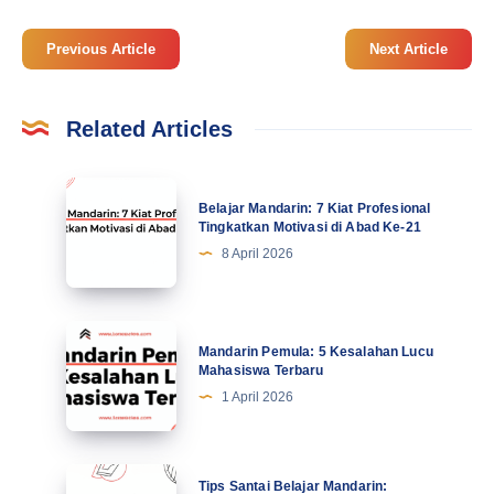
Previous Article
Next Article
Related Articles
Belajar
Belajar Mandarin: 7 Kiat Profesional
Mandarin:
Tingkatkan Motivasi di Abad Ke-21
7
8 April 2026
Kiat
Profesional
Tingkatkan
Mandarin
Mandarin Pemula: 5 Kesalahan Lucu
Motivasi
Pemula:
Mahasiswa Terbaru
di
5
1 April 2026
Abad
Kesalahan
Ke-
Lucu
21
Mahasiswa
Tips
Tips Santai Belajar Mandarin: