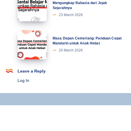
Terbaru
Santai
Mengungkap Rahasia dari Jejak
Sejarahnya
Belajar
23 March 2026
Mandarin:
Mengungkap
Rahasia
Masa
Masa Depan Cemerlang: Panduan Cepat
dari
Depan
Mandarin untuk Anak Hebat
Jejak
Cemerlang:
20 March 2026
Sejarahnya
Panduan
Cepat
Mandarin
Leave a Reply
untuk
Log In
Anak
Hebat
Copyright © 2025 Kursus Mandarin