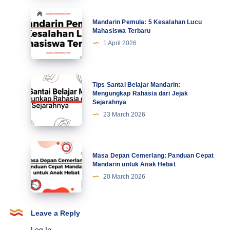
Tingkatkan
Mandarin
Mandarin Pemula: 5 Kesalahan Lucu
Motivasi
Pemula:
Mahasiswa Terbaru
di
5
1 April 2026
Abad
Kesalahan
Ke-
Lucu
21
Mahasiswa
Tips
Tips Santai Belajar Mandarin:
Terbaru
Santai
Mengungkap Rahasia dari Jejak
Sejarahnya
Belajar
23 March 2026
Mandarin:
Mengungkap
Rahasia
Masa
Masa Depan Cemerlang: Panduan Cepat
dari
Depan
Mandarin untuk Anak Hebat
Jejak
Cemerlang:
20 March 2026
Sejarahnya
Panduan
Cepat
Mandarin
Leave a Reply
untuk
Log In