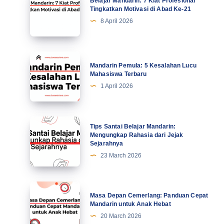
Belajar Mandarin: 7 Kiat Profesional
Mandarin:
Tingkatkan Motivasi di Abad Ke-21
7
8 April 2026
Kiat
Profesional
Tingkatkan
Mandarin
Mandarin Pemula: 5 Kesalahan Lucu
Motivasi
Pemula:
Mahasiswa Terbaru
di
5
1 April 2026
Abad
Kesalahan
Ke-
Lucu
21
Mahasiswa
Tips
Tips Santai Belajar Mandarin:
Terbaru
Santai
Mengungkap Rahasia dari Jejak
Sejarahnya
Belajar
23 March 2026
Mandarin:
Mengungkap
Rahasia
Masa
Masa Depan Cemerlang: Panduan Cepat
dari
Depan
Mandarin untuk Anak Hebat
Jejak
Cemerlang:
20 March 2026
Sejarahnya