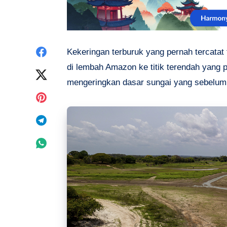
Share
Kekeringan terburuk yang pernah tercatat
di lembah Amazon ke titik terendah yang 
on
Share
mengeringkan dasar sungai yang sebelumny
Facebook
on
Share
Twitter
on
Share
Pinterest
on
Share
Telegram
on
Whatsapp