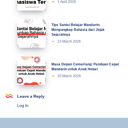
1 April 2026
Abad
Kesalahan
Ke-
Lucu
21
Mahasiswa
Tips
Tips Santai Belajar Mandarin:
Terbaru
Santai
Mengungkap Rahasia dari Jejak
Sejarahnya
Belajar
23 March 2026
Mandarin:
Mengungkap
Rahasia
Masa
Masa Depan Cemerlang: Panduan Cepat
dari
Depan
Mandarin untuk Anak Hebat
Jejak
Cemerlang:
20 March 2026
Sejarahnya
Panduan
Cepat
Mandarin
Leave a Reply
untuk
Log In
Anak
Hebat