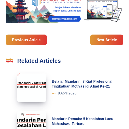
Previous Article
Next Article
Related Articles
Belajar
Belajar Mandarin: 7 Kiat Profesional
Mandarin:
Tingkatkan Motivasi di Abad Ke-21
7
8 April 2026
Kiat
Profesional
Tingkatkan
Mandarin
Mandarin Pemula: 5 Kesalahan Lucu
Motivasi
Pemula:
Mahasiswa Terbaru
di
5