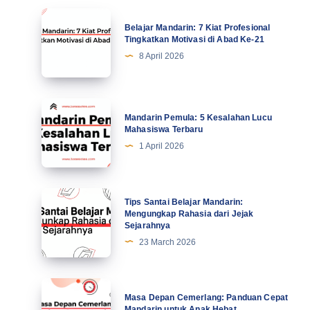
Belajar
Belajar Mandarin: 7 Kiat Profesional
Mandarin:
Tingkatkan Motivasi di Abad Ke-21
7
8 April 2026
Kiat
Profesional
Tingkatkan
Mandarin
Mandarin Pemula: 5 Kesalahan Lucu
Motivasi
Pemula:
Mahasiswa Terbaru
di
5
1 April 2026
Abad
Kesalahan
Ke-
Lucu
21
Mahasiswa
Tips
Tips Santai Belajar Mandarin:
Terbaru
Santai
Mengungkap Rahasia dari Jejak
Sejarahnya
Belajar
23 March 2026
Mandarin:
Mengungkap
Rahasia
Masa
Masa Depan Cemerlang: Panduan Cepat
dari
Depan
Mandarin untuk Anak Hebat