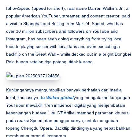
IShowSpeed ​​(Speed ​​for short), real name Darren Watkins Jr., a
popular American YouTuber, streamer, and content creator, paid
a visit to Shanghai and Beijing from Mar 24. Speed, who has
over 30 million subscribers and followers on YouTube and
Instagram, has been seen doing everything from trying local
food to playing soccer with local fans and even executing a
backflip on the Great Wall – while decked out in a bright Dongbei
Pola bunga setelan tiga potong, tidak kurang.
Kunjungannya mengumpulkan banyak perhatian dari media
lokal, khususnya
itu
Waktu global
yang mengatakan kunjungan
YouTuber mewakili “tren influencer digital yang menjembatani
kesenjangan budaya.” Itu
GT
Artikel memberi perhatian khusus
pada reaksi Speed, dan penggemarnya, untuk mengubah
topeng Chengdu Opera. Backflip dindingnya yang hebat bahkan
membuat putaran di Instagram.