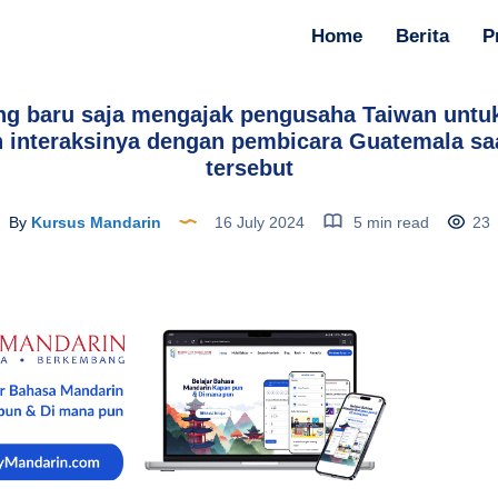
Home
Berita
P
ang baru saja mengajak pengusaha Taiwan untu
interaksinya dengan pembicara Guatemala s
tersebut
By
Kursus Mandarin
16 July 2024
5 min read
23