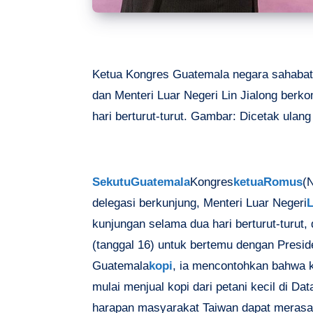
Ketua Kongres Guatemala negara sahabat
dan Menteri Luar Negeri Lin Jialong berk
hari berturut-turut. Gambar: Dicetak ulang
Sekutu
Guatemala
Kongres
ketua
Romus
(
delegasi berkunjung, Menteri Luar Negeri
L
kunjungan selama dua hari berturut-turut,
(tanggal 16) untuk bertemu dengan Presi
Guatemala
kopi
, ia mencontohkan bahwa k
mulai menjual kopi dari petani kecil di Da
harapan masyarakat Taiwan dapat merasa