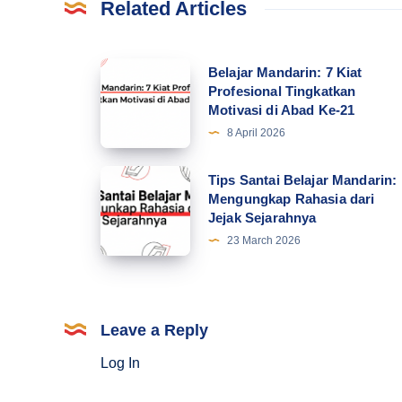
Related Articles
Belajar
Belajar Mandarin: 7 Kiat
Profesional Tingkatkan
Mandarin:
Motivasi di Abad Ke-21
7
8 April 2026
Kiat
Profesional
Tips
Tips Santai Belajar Mandarin:
Tingkatkan
Mengungkap Rahasia dari
Santai
Jejak Sejarahnya
Motivasi
Belajar
23 March 2026
di
Mandarin:
Abad
Mengungkap
Ke-
Rahasia
21
dari
Leave a Reply
Jejak
Log In
Sejarahnya