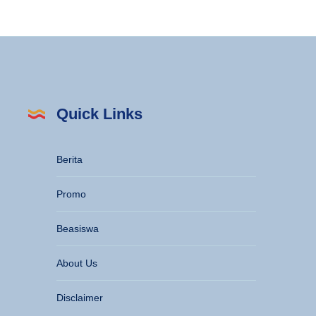
Quick Links
Berita
Promo
Beasiswa
About Us
Disclaimer