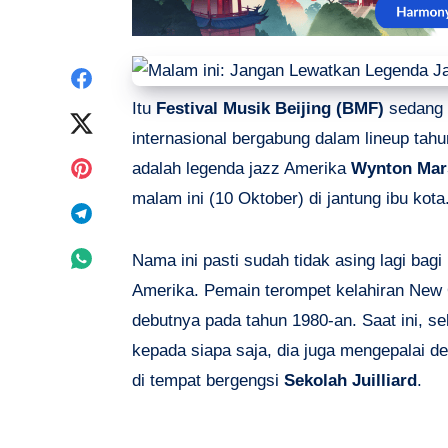
Share
Itu
Festival Musik Beijing (BMF)
sedang b
on
Share
internasional bergabung dalam lineup tahun
Facebook
on
Share
adalah legenda jazz Amerika
Wynton Mar
malam ini (10 Oktober) di jantung ibu kota
Twitter
on
Share
Pinterest
on
Share
Nama ini pasti sudah tidak asing lagi ba
Amerika. Pemain terompet kelahiran New 
Telegram
on
debutnya pada tahun 1980-an. Saat ini, se
Whatsapp
kepada siapa saja, dia juga mengepalai d
di tempat bergengsi
Sekolah Juilliard
.