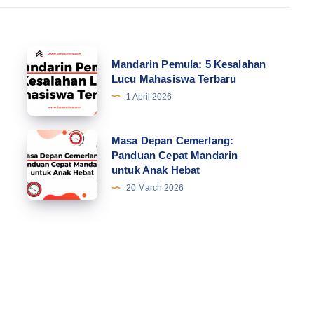
Mandarin
Mandarin Pemula: 5 Kesalahan
Pemula:
Lucu Mahasiswa Terbaru
5
1 April 2026
Kesalahan
Lucu
Masa
Masa Depan Cemerlang:
Mahasiswa
Panduan Cepat Mandarin
Depan
untuk Anak Hebat
Terbaru
Cemerlang:
20 March 2026
Panduan
Cepat
Mandarin
untuk
Anak
Hebat