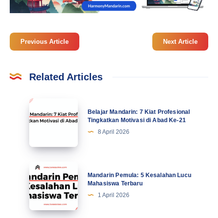
Previous Article
Next Article
Related Articles
Belajar
Belajar Mandarin: 7 Kiat Profesional
Mandarin:
Tingkatkan Motivasi di Abad Ke-21
7
8 April 2026
Kiat
Profesional
Tingkatkan
Mandarin
Mandarin Pemula: 5 Kesalahan Lucu
Motivasi
Pemula:
Mahasiswa Terbaru
di
5
1 April 2026
Abad
Kesalahan
Ke-
Lucu