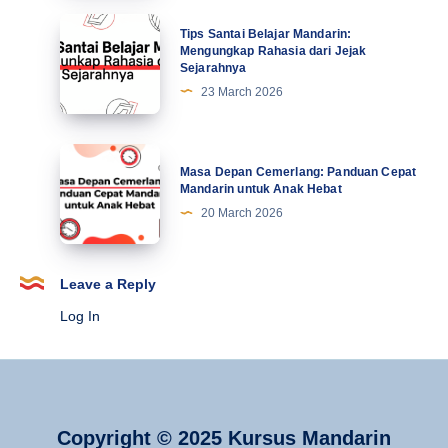
21
Mahasiswa
Tips
Tips Santai Belajar Mandarin:
Terbaru
Santai
Mengungkap Rahasia dari Jejak
Sejarahnya
Belajar
23 March 2026
Mandarin:
Mengungkap
Rahasia
Masa
Masa Depan Cemerlang: Panduan Cepat
dari
Depan
Mandarin untuk Anak Hebat
Jejak
Cemerlang:
20 March 2026
Sejarahnya
Panduan
Cepat
Mandarin
Leave a Reply
untuk
Log In
Anak
Hebat
Copyright © 2025 Kursus Mandarin