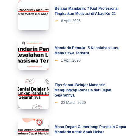
Belajar
Belajar Mandarin: 7 Kiat Profesional
Mandarin:
Tingkatkan Motivasi di Abad Ke-21
7
8 April 2026
Kiat
Profesional
Tingkatkan
Mandarin
Mandarin Pemula: 5 Kesalahan Lucu
Motivasi
Pemula:
Mahasiswa Terbaru
di
5
1 April 2026
Abad
Kesalahan
Ke-
Lucu
21
Mahasiswa
Tips
Tips Santai Belajar Mandarin:
Terbaru
Santai
Mengungkap Rahasia dari Jejak
Sejarahnya
Belajar
23 March 2026
Mandarin:
Mengungkap
Rahasia
Masa
Masa Depan Cemerlang: Panduan Cepat
dari
Depan
Mandarin untuk Anak Hebat
Jejak