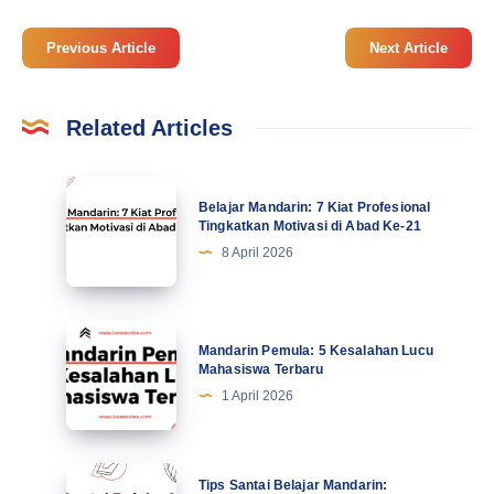
Previous Article
Next Article
Related Articles
Belajar
Belajar Mandarin: 7 Kiat Profesional
Mandarin:
Tingkatkan Motivasi di Abad Ke-21
7
8 April 2026
Kiat
Profesional
Tingkatkan
Mandarin
Mandarin Pemula: 5 Kesalahan Lucu
Motivasi
Pemula:
Mahasiswa Terbaru
di
5
1 April 2026
Abad
Kesalahan
Ke-
Lucu
21
Mahasiswa
Tips
Tips Santai Belajar Mandarin: