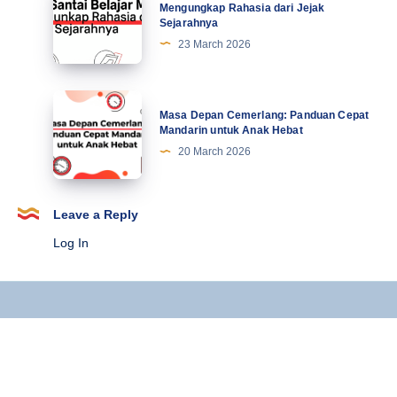
Terbaru
Santai
Mengungkap Rahasia dari Jejak
Sejarahnya
Belajar
23 March 2026
Mandarin:
Mengungkap
Rahasia
Masa
Masa Depan Cemerlang: Panduan Cepat
dari
Depan
Mandarin untuk Anak Hebat
Jejak
Cemerlang:
20 March 2026
Sejarahnya
Panduan
Cepat
Mandarin
Leave a Reply
untuk
Log In
Anak
Hebat
Copyright © 2025 Kursus Mandarin