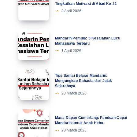
Mandarin:
Tingkatkan Motivasi di Abad Ke-21
7
8 April 2026
Kiat
Profesional
Tingkatkan
Mandarin
Mandarin Pemula: 5 Kesalahan Lucu
Motivasi
Pemula:
Mahasiswa Terbaru
di
5
1 April 2026
Abad
Kesalahan
Ke-
Lucu
21
Mahasiswa
Tips
Tips Santai Belajar Mandarin:
Terbaru
Santai
Mengungkap Rahasia dari Jejak
Sejarahnya
Belajar
23 March 2026
Mandarin:
Mengungkap
Rahasia
Masa
Masa Depan Cemerlang: Panduan Cepat
dari
Depan
Mandarin untuk Anak Hebat
Jejak
Cemerlang:
20 March 2026
Sejarahnya
Panduan