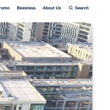
romo
Beasiswa
About Us
Search