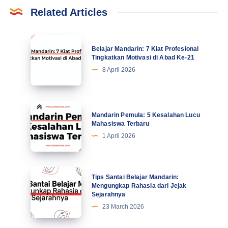
Related Articles
Belajar
Belajar Mandarin: 7 Kiat Profesional
Mandarin:
Tingkatkan Motivasi di Abad Ke-21
7
8 April 2026
Kiat
Profesional
Tingkatkan
Mandarin
Mandarin Pemula: 5 Kesalahan Lucu
Motivasi
Pemula:
Mahasiswa Terbaru
di
5
1 April 2026
Abad
Kesalahan
Ke-
Lucu
21
Mahasiswa
Tips
Tips Santai Belajar Mandarin:
Terbaru
Santai
Mengungkap Rahasia dari Jejak
Sejarahnya
Belajar
23 March 2026
Mandarin:
Mengungkap