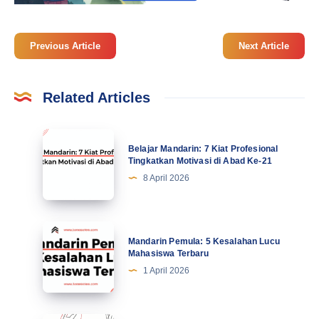
Previous Article
Next Article
Related Articles
Belajar
Belajar Mandarin: 7 Kiat Profesional
Mandarin:
Tingkatkan Motivasi di Abad Ke-21
7
8 April 2026
Kiat
Profesional
Tingkatkan
Mandarin
Mandarin Pemula: 5 Kesalahan Lucu
Motivasi
Pemula:
Mahasiswa Terbaru
di
5
1 April 2026
Abad
Kesalahan
Ke-
Lucu
21
Mahasiswa