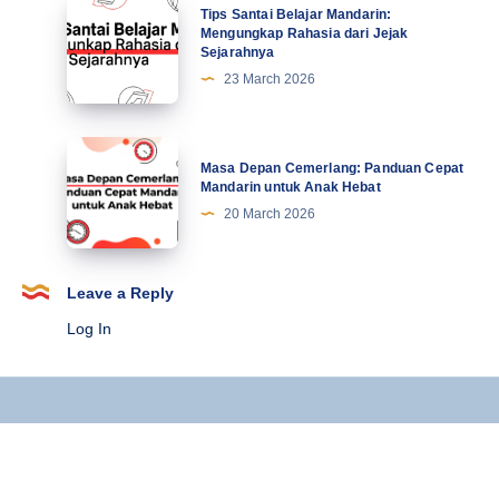
Tips
Tips Santai Belajar Mandarin:
Terbaru
Santai
Mengungkap Rahasia dari Jejak
Sejarahnya
Belajar
23 March 2026
Mandarin:
Mengungkap
Rahasia
Masa
Masa Depan Cemerlang: Panduan Cepat
dari
Depan
Mandarin untuk Anak Hebat
Jejak
Cemerlang:
20 March 2026
Sejarahnya
Panduan
Cepat
Mandarin
Leave a Reply
untuk
Log In
Anak
Hebat
Copyright © 2025 Kursus Mandarin