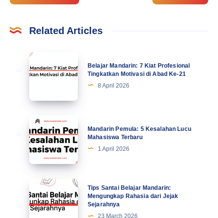
Related Articles
Belajar
Belajar Mandarin: 7 Kiat Profesional
Mandarin:
Tingkatkan Motivasi di Abad Ke-21
7
8 April 2026
Kiat
Profesional
Tingkatkan
Mandarin
Mandarin Pemula: 5 Kesalahan Lucu
Motivasi
Pemula:
Mahasiswa Terbaru
di
5
1 April 2026
Abad
Kesalahan
Ke-
Lucu
21
Mahasiswa
Tips
Tips Santai Belajar Mandarin:
Terbaru
Santai
Mengungkap Rahasia dari Jejak
Sejarahnya
Belajar
23 March 2026