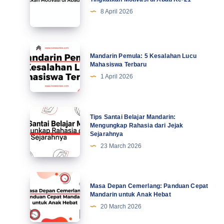
7
8 April 2026
Kiat
Profesional
Tingkatkan
Mandarin
Mandarin Pemula: 5 Kesalahan Lucu
Motivasi
Pemula:
Mahasiswa Terbaru
di
5
1 April 2026
Abad
Kesalahan
Ke-
Lucu
21
Mahasiswa
Tips
Tips Santai Belajar Mandarin:
Terbaru
Santai
Mengungkap Rahasia dari Jejak
Sejarahnya
Belajar
23 March 2026
Mandarin:
Mengungkap
Rahasia
Masa
Masa Depan Cemerlang: Panduan Cepat
dari
Depan
Mandarin untuk Anak Hebat
Jejak
Cemerlang:
20 March 2026
Sejarahnya
Panduan