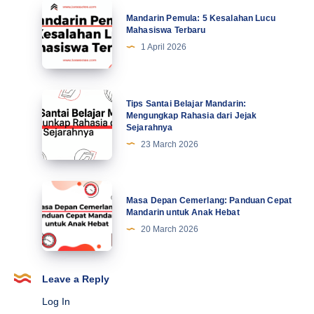
Tingkatkan
Mandarin
Mandarin Pemula: 5 Kesalahan Lucu
Motivasi
Pemula:
Mahasiswa Terbaru
di
5
1 April 2026
Abad
Kesalahan
Ke-
Lucu
21
Mahasiswa
Tips
Tips Santai Belajar Mandarin:
Terbaru
Santai
Mengungkap Rahasia dari Jejak
Sejarahnya
Belajar
23 March 2026
Mandarin:
Mengungkap
Rahasia
Masa
Masa Depan Cemerlang: Panduan Cepat
dari
Depan
Mandarin untuk Anak Hebat
Jejak
Cemerlang:
20 March 2026
Sejarahnya
Panduan
Cepat
Mandarin
Leave a Reply
untuk
Log In
Anak