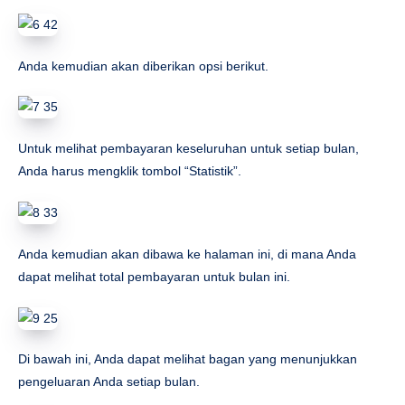
Anda kemudian akan diberikan opsi berikut.
Untuk melihat pembayaran keseluruhan untuk setiap bulan,
Anda harus mengklik tombol “Statistik”.
Anda kemudian akan dibawa ke halaman ini, di mana Anda
dapat melihat total pembayaran untuk bulan ini.
Di bawah ini, Anda dapat melihat bagan yang menunjukkan
pengeluaran Anda setiap bulan.