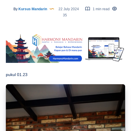
By
Kursus Mandarin
22 July 2024
1 min read
35
pukul 01.23