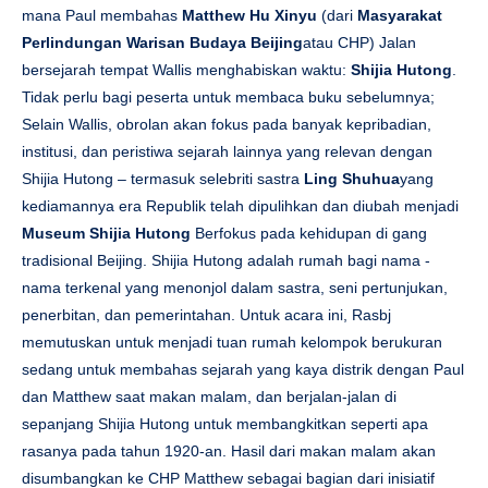
mana Paul membahas
Matthew Hu Xinyu
(dari
Masyarakat
Perlindungan Warisan Budaya Beijing
atau CHP) Jalan
bersejarah tempat Wallis menghabiskan waktu:
Shijia Hutong
.
Tidak perlu bagi peserta untuk membaca buku sebelumnya;
Selain Wallis, obrolan akan fokus pada banyak kepribadian,
institusi, dan peristiwa sejarah lainnya yang relevan dengan
Shijia Hutong – termasuk selebriti sastra
Ling Shuhua
yang
kediamannya era Republik telah dipulihkan dan diubah menjadi
Museum Shijia Hutong
Berfokus pada kehidupan di gang
tradisional Beijing. Shijia Hutong adalah rumah bagi nama -
nama terkenal yang menonjol dalam sastra, seni pertunjukan,
penerbitan, dan pemerintahan. Untuk acara ini, Rasbj
memutuskan untuk menjadi tuan rumah kelompok berukuran
sedang untuk membahas sejarah yang kaya distrik dengan Paul
dan Matthew saat makan malam, dan berjalan-jalan di
sepanjang Shijia Hutong untuk membangkitkan seperti apa
rasanya pada tahun 1920-an. Hasil dari makan malam akan
disumbangkan ke CHP Matthew sebagai bagian dari inisiatif