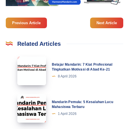
Previous Article
Next Article
Related Articles
Belajar
Belajar Mandarin: 7 Kiat Profesional
Mandarin:
Tingkatkan Motivasi di Abad Ke-21
7
8 April 2026
Kiat
Profesional
Tingkatkan
Mandarin
Mandarin Pemula: 5 Kesalahan Lucu
Motivasi
Pemula:
Mahasiswa Terbaru
di
5
1 April 2026
Abad
Kesalahan
Ke-
Lucu