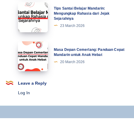
21
Mahasiswa
Tips
Tips Santai Belajar Mandarin:
Terbaru
Santai
Mengungkap Rahasia dari Jejak
Sejarahnya
Belajar
23 March 2026
Mandarin:
Mengungkap
Rahasia
Masa
Masa Depan Cemerlang: Panduan Cepat
dari
Depan
Mandarin untuk Anak Hebat
Jejak
Cemerlang:
20 March 2026
Sejarahnya
Panduan
Cepat
Mandarin
Leave a Reply
untuk
Log In
Anak
Hebat
Copyright © 2025 Kursus Mandarin