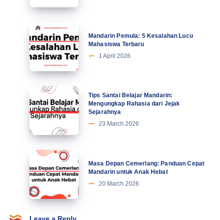
Kiat
Profesional
Tingkatkan
Mandarin
Mandarin Pemula: 5 Kesalahan Lucu
Motivasi
Pemula:
Mahasiswa Terbaru
di
5
1 April 2026
Abad
Kesalahan
Ke-
Lucu
21
Mahasiswa
Tips
Tips Santai Belajar Mandarin:
Terbaru
Santai
Mengungkap Rahasia dari Jejak
Sejarahnya
Belajar
23 March 2026
Mandarin:
Mengungkap
Rahasia
Masa
Masa Depan Cemerlang: Panduan Cepat
dari
Depan
Mandarin untuk Anak Hebat
Jejak
Cemerlang:
20 March 2026
Sejarahnya
Panduan
Cepat
Mandarin
Leave a Reply