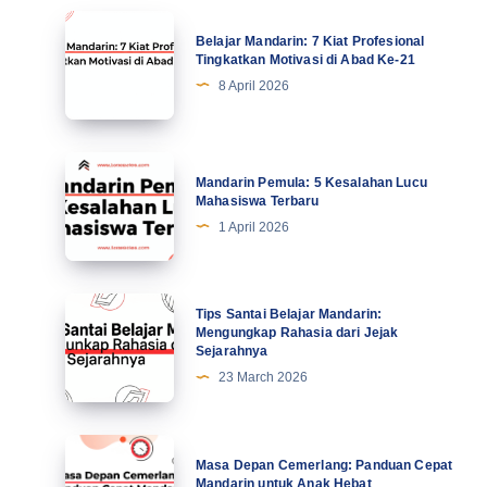
Belajar
Belajar Mandarin: 7 Kiat Profesional
Mandarin:
Tingkatkan Motivasi di Abad Ke-21
7
8 April 2026
Kiat
Profesional
Tingkatkan
Mandarin
Mandarin Pemula: 5 Kesalahan Lucu
Motivasi
Pemula:
Mahasiswa Terbaru
di
5
1 April 2026
Abad
Kesalahan
Ke-
Lucu
21
Mahasiswa
Tips
Tips Santai Belajar Mandarin:
Terbaru
Santai
Mengungkap Rahasia dari Jejak
Sejarahnya
Belajar
23 March 2026
Mandarin:
Mengungkap
Rahasia
Masa
Masa Depan Cemerlang: Panduan Cepat
dari
Depan
Mandarin untuk Anak Hebat