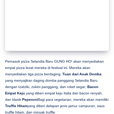
Pemasok pizza Selandia Baru GUNG HO! akan menyediakan
empat pizza lezat mereka di festival ini. Mereka akan
menyediakan tiga pizza berdaging:
Tuan dari Anak Domba
yang menyajikan daging domba panggang Selandia Baru
dengan tzatziki, zukini panggang, dan roket segar;
Bacon
Empat Keju
yang diberi empat keju Italia dan bacon renyah;
dan klasik
Peperoni
Bagi para vegetarian, mereka akan memiliki
Truffle Hitam
yang diberi delapan jenis jamur campuran, saus
truffle hitam, dan minyak truffle.
Klub Janapada Nashville
Nashville akan memamerkan beberapa hidangan Rusia yang