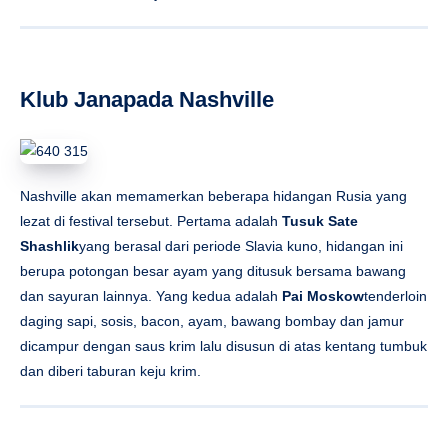
lezat di festival tersebut. Pertama adalah
Tusuk Sate
Shashlik
yang berasal dari periode Slavia kuno, hidangan ini
berupa potongan besar ayam yang ditusuk bersama bawang
dan sayuran lainnya. Yang kedua adalah
Pai Moskow
tenderloin
daging sapi, sosis, bacon, ayam, bawang bombay dan jamur
dicampur dengan saus krim lalu disusun di atas kentang tumbuk
dan diberi taburan keju krim.
Da Dong JUWANGFU •Rumah
Pangeran JUN YAN Da Dong •Yanyan
Restoran bebek panggang terkenal Da Dong akan
menawarkan, Anda dapat menebaknya,
Bebek Panggang