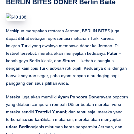
kebab gaya Berlin klasik, dan
Situasi
– kebab dibungkus
dengan kain tipis Turki
adonan
roti pipih. Keduanya diisi dengan
banyak sayuran segar, paha ayam renyah atau daging sapi
panggang dan saus pilihan Anda.
Mereka juga akan memiliki
Ayam Popcorn Doner
ayam popcorn
yang ditaburi campuran rempah Döner buatan mereka; versi
mereka sendiri
Tzatziki Yunani
; dan tentu saja, mereka yang
terkenal
sosis kari
Selain makanan, mereka akan menyajikan
udara Berlin
sejenis minuman keras peppermint Jerman, dan
berbagai macam koktail dan minuman lainnya.
Restoran dan Bar Meksiko Las Musas
Taqueria Las Musas