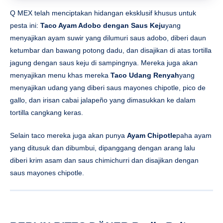
gallo, dan irisan cabai jalapeño yang dimasukkan ke dalam
tortilla cangkang keras.
Selain taco mereka juga akan punya
Ayam Chipotle
paha ayam
yang ditusuk dan dibumbui, dipanggang dengan arang lalu
diberi krim asam dan saus chimichurri dan disajikan dengan
saus mayones chipotle.
BERLIN BITES DÖNER Berlin Baite
Meskipun merupakan restoran Jerman, BERLIN BITES juga
dapat dilihat sebagai representasi makanan Turki karena
imigran Turki yang awalnya membawa döner ke Jerman. Di
festival tersebut, mereka akan menyajikan keduanya
Putar
–