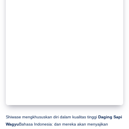
Shiwase mengkhususkan diri dalam kualitas tinggi
Daging Sapi
Wagyu
Bahasa Indonesia:
dan mereka akan menyajikan
berbagai macam hidangan daging sapi di pesta tersebut.
Semua daging sapi mereka berasal dari sapi Wagyu berbulu
hitam murni, yang aslinya berasal dari Jepang. Sapi-sapi
tersebut sekarang dibesarkan di Selandia Baru, di mana mereka
diberi makan rumput selama 180 hari dan biji-bijian selama lebih
dari 420 hari. Hidup di lingkungan alam Selandia Baru yang
murni, dengan udara yang kaya oksigen dan salju yang mencair
dari Pegunungan Alpen Selatan yang kaya mineral, memberikan