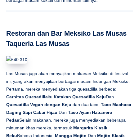
Las Musas juga akan menyajikan makanan Meksiko di festival
ini, yang akan menyajikan berbagai macam hidangan Meksiko.
Pertama, mereka menyediakan tiga quesadilla berbeda:
Carnitas Quesadilla
itu
Katakan Quesadilla Keju
Dan
Quesadilla Vegan dengan Keju
dan dua taco:
Taco Machaca
Daging Sapi Cabai Hijau
Dan
Taco Ayam Habanero
Pedas
Selain makanan, mereka juga menyediakan beberapa
minuman khas mereka, termasuk
Margarita Klasik
Beku
Bahasa Indonesia:
Mangga Mojito
Dan
Mojito Klasik
.
SUSU Susu masakan Vietnam
Restoran Vietnam SUSU akan menyajikan
Roti Gulung