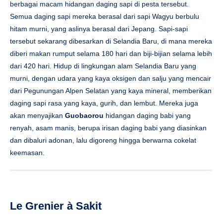
daging sapi rasa yang kaya, gurih, dan lembut. Mereka juga
akan menyajikan
Guobaorou
hidangan daging babi yang
renyah, asam manis, berupa irisan daging babi yang diasinkan
dan dibaluri adonan, lalu digoreng hingga berwarna cokelat
keemasan.
Le Grenier à Sakit
Rantai toko roti Prancis Le Grenier à Pain akan menyajikan
berbagai macam kue panggang lezat di festival ini, termasuk
Baguette Tradisional
serta mereka
Teratai Denmark
produk
pemenang penghargaan yang memadukan unsur-unsur Cina
dan Barat dan memiliki tampilan yang menawan seperti polong
biji teratai. Setiap hari mulai pukul 12 siang hingga pukul 1.30