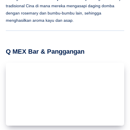
tradisional Cina di mana mereka mengasapi daging domba
dengan rosemary dan bumbu-bumbu lain, sehingga
menghasilkan aroma kayu dan asap.
Q MEX Bar & Panggangan
Q MEX telah menciptakan hidangan eksklusif khusus untuk
pesta ini:
Taco Ayam Adobo dengan Saus Keju
yang
menyajikan ayam suwir yang dilumuri saus adobo, diberi daun
ketumbar dan bawang potong dadu, dan disajikan di atas tortilla
jagung dengan saus keju di sampingnya. Mereka juga akan
menyajikan menu khas mereka
Taco Udang Renyah
yang
menyajikan udang yang diberi saus mayones chipotle, pico de