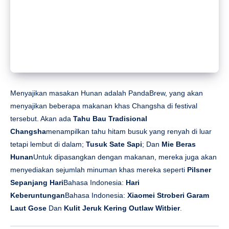
menyajikan beberapa makanan khas Changsha di festival
tersebut. Akan ada
Tahu Bau Tradisional
Changsha
menampilkan tahu hitam busuk yang renyah di luar
tetapi lembut di dalam;
Tusuk Sate Sapi
; Dan
Mie Beras
Hunan
Untuk dipasangkan dengan makanan, mereka juga akan
menyediakan sejumlah minuman khas mereka seperti
Pilsner
Sepanjang Hari
Bahasa Indonesia:
Hari
Keberuntungan
Bahasa Indonesia:
Xiaomei Stroberi Garam
Laut Gose
Dan
Kulit Jeruk Kering Outlaw Witbier
.
206 NIAN HUA 206-拈花
NIAN HUA akan menyajikan hidangan Portugis di pesta
tersebut. Bintang pertunjukannya adalah
Ayam Panggang ala