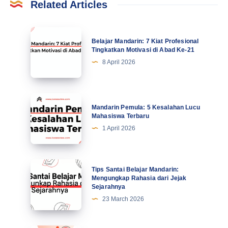
Mandarin Pemula: 5 Kesalahan Lucu
Motivasi
Pemula:
Mahasiswa Terbaru
di
5
1 April 2026
Abad
Kesalahan
Ke-
Lucu
21
Mahasiswa
Tips
Tips Santai Belajar Mandarin:
Terbaru
Santai
Mengungkap Rahasia dari Jejak
Sejarahnya
Belajar
23 March 2026
Mandarin:
Mengungkap
Rahasia
Masa
Masa Depan Cemerlang: Panduan Cepat
dari
Depan
Mandarin untuk Anak Hebat
Jejak
Cemerlang:
20 March 2026
Sejarahnya
Panduan
Cepat
Mandarin
Leave a Reply
untuk
Log In
Anak