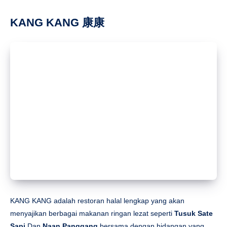
KANG KANG adalah restoran halal lengkap yang akan
menyajikan berbagai makanan ringan lezat seperti
Tusuk Sate
Sapi
Dan
Naan Panggang
bersama dengan hidangan yang
lebih besar seperti
Ikan dan Keripik
Dan
Ayam Goreng dan
Keripik Kentang
Untuk yang terakhir, mereka melapisi ayam
dengan bubuk keju halus lalu menggorengnya hingga renyah di
luar tetapi masih empuk di dalam. Penambahan keju
memberikan rasa yang kuat dan gurih.