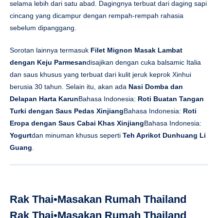
selama lebih dari satu abad. Dagingnya terbuat dari daging sapi
cincang yang dicampur dengan rempah-rempah rahasia
sebelum dipanggang.
Sorotan lainnya termasuk
Filet Mignon Masak Lambat
dengan Keju Parmesan
disajikan dengan cuka balsamic Italia
dan saus khusus yang terbuat dari kulit jeruk keprok Xinhui
berusia 30 tahun. Selain itu, akan ada
Nasi Domba dan
Delapan Harta Karun
Bahasa Indonesia:
Roti Buatan Tangan
Turki dengan Saus Pedas Xinjiang
Bahasa Indonesia:
Roti
Eropa dengan Saus Cabai Khas Xinjiang
Bahasa Indonesia:
Yogurt
dan minuman khusus seperti
Teh Aprikot Dunhuang Li
Guang
.
Rak Thai•Masakan Rumah Thailand
Rak Thai•Masakan Rumah Thailand