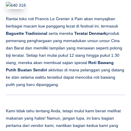
siang, mereka akan membuat sajian spesial
Roti Bawang
Putih Buatan Sendiri
aktivitas di mana pelanggan yang datang
ke stan selama waktu tersebut dapat mencoba roti bawang
putih yang baru dipanggang.
Kami tidak tahu tentang Anda, tetapi mulut kami berair melihat
makanan yang habis! Namun, jangan lupa, ini baru bagian
pertama dari vendor kami, nantikan bagian kedua kami yang
akan datang minggu depan!
Belt & Road Food Fest akan diadakan di Langyuan Station
Riverside Cultural Plaza mulai tanggal 15-17 September pukul
11.00 hingga 20.30 setiap harinya. Tiket early bird seharga RMB
19,9 dapat dibeli dengan memindai kode QR pada poster di
atas.