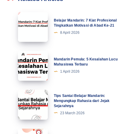
Belajar
Belajar Mandarin: 7 Kiat Profesional
Mandarin:
Tingkatkan Motivasi di Abad Ke-21
7
8 April 2026
Kiat
Profesional
Tingkatkan
Mandarin
Mandarin Pemula: 5 Kesalahan Lucu
Motivasi
Pemula:
Mahasiswa Terbaru
di
5
1 April 2026
Abad
Kesalahan
Ke-
Lucu
21
Mahasiswa
Tips
Tips Santai Belajar Mandarin:
Terbaru
Santai
Mengungkap Rahasia dari Jejak
Sejarahnya
Belajar
23 March 2026
Mandarin:
Mengungkap
Rahasia
Masa