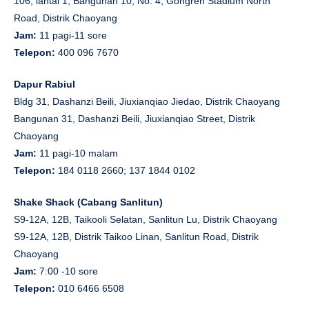
106, lantai 1, Bangunan 10, No. 4, Gongren Stadium North
Road, Distrik Chaoyang
Jam:
11 pagi-11 sore
Telepon:
400 096 7670
Dapur Rabiul
Bldg 31, Dashanzi Beili, Jiuxianqiao Jiedao, Distrik Chaoyang
Bangunan 31, Dashanzi Beili, Jiuxianqiao Street, Distrik
Chaoyang
Jam:
11 pagi-10 malam
Telepon:
184 0118 2660; 137 1844 0102
Shake Shack (Cabang Sanlitun)
S9-12A, 12B, Taikooli Selatan, Sanlitun Lu, Distrik Chaoyang
S9-12A, 12B, Distrik Taikoo Linan, Sanlitun Road, Distrik
Chaoyang
Jam:
7:00 -10 sore
Telepon:
010 6466 6508