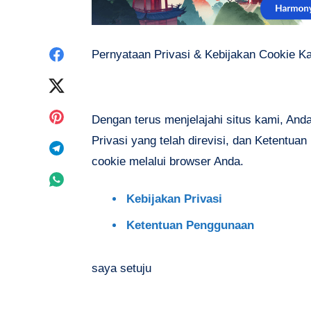
Share
Pernyataan Privasi & Kebijakan Cookie K
on
Share
Facebook
on
Share
Dengan terus menjelajahi situs kami, And
Twitter
Privasi yang telah direvisi, dan Ketentu
on
Share
cookie melalui browser Anda.
Pinterest
on
Share
Kebijakan Privasi
Telegram
on
Ketentuan Penggunaan
Whatsapp
saya setuju