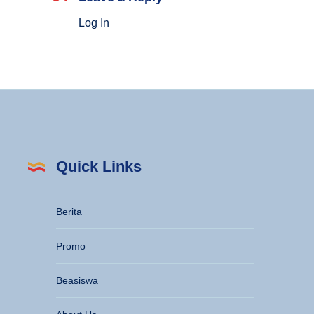
Jejak
Log In
Sejarahnya
Quick Links
Berita
Promo
Beasiswa