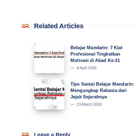
Related Articles
Belajar
Belajar Mandarin: 7 Kiat
Profesional Tingkatkan
Mandarin:
Motivasi di Abad Ke-21
7
8 April 2026
Kiat
Profesional
Tips
Tips Santai Belajar Mandarin:
Tingkatkan
Mengungkap Rahasia dari
Santai
Jejak Sejarahnya
Motivasi
Belajar
23 March 2026
di
Mandarin:
Abad
Mengungkap
Ke-
Rahasia
21
dari
Leave a Reply