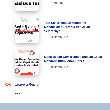
5
1 April 2026
Abad
Kesalahan
Ke-
Lucu
21
Mahasiswa
Tips
Tips Santai Belajar Mandarin:
Terbaru
Santai
Mengungkap Rahasia dari Jejak
Sejarahnya
Belajar
23 March 2026
Mandarin:
Mengungkap
Rahasia
Masa
Masa Depan Cemerlang: Panduan Cepat
dari
Depan
Mandarin untuk Anak Hebat
Jejak
Cemerlang:
20 March 2026
Sejarahnya
Panduan
Cepat
Mandarin
Leave a Reply
untuk
Log In
Anak
Hebat