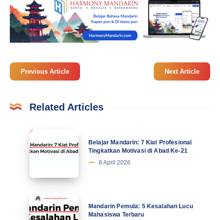
Previous Article
Next Article
Related Articles
Belajar
Belajar Mandarin: 7 Kiat Profesional
Mandarin:
Tingkatkan Motivasi di Abad Ke-21
7
8 April 2026
Kiat
Profesional
Tingkatkan
Mandarin
Mandarin Pemula: 5 Kesalahan Lucu
Motivasi
Pemula:
Mahasiswa Terbaru
di