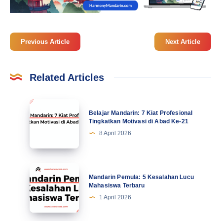
Previous Article
Next Article
Related Articles
Belajar
Belajar Mandarin: 7 Kiat Profesional
Mandarin:
Tingkatkan Motivasi di Abad Ke-21
7
8 April 2026
Kiat
Profesional
Tingkatkan
Mandarin
Mandarin Pemula: 5 Kesalahan Lucu
Motivasi
Pemula:
Mahasiswa Terbaru
di
5
1 April 2026
Abad
Kesalahan
Ke-
Lucu