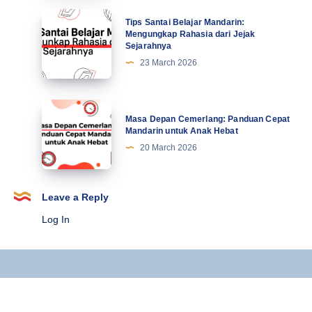
21
Mahasiswa
Tips
Tips Santai Belajar Mandarin:
Terbaru
Santai
Mengungkap Rahasia dari Jejak
Sejarahnya
Belajar
23 March 2026
Mandarin:
Mengungkap
Rahasia
Masa
Masa Depan Cemerlang: Panduan Cepat
dari
Depan
Mandarin untuk Anak Hebat
Jejak
Cemerlang:
20 March 2026
Sejarahnya
Panduan
Cepat
Mandarin
Leave a Reply
untuk
Log In
Anak
Hebat
Copyright © 2025 Kursus Mandarin