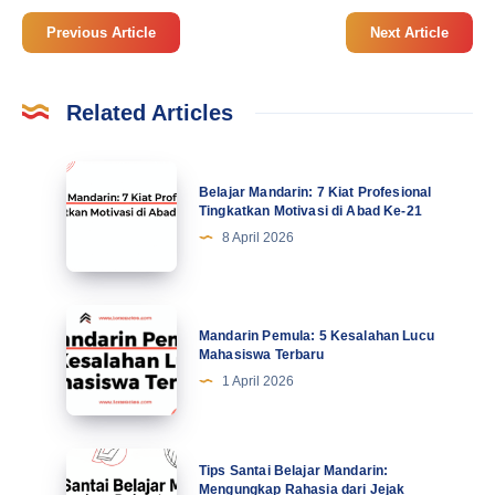
Previous Article
Next Article
Related Articles
Belajar
Belajar Mandarin: 7 Kiat Profesional
Mandarin:
Tingkatkan Motivasi di Abad Ke-21
7
8 April 2026
Kiat
Profesional
Tingkatkan
Mandarin
Mandarin Pemula: 5 Kesalahan Lucu
Motivasi
Pemula:
Mahasiswa Terbaru
di
5
1 April 2026
Abad
Kesalahan
Ke-
Lucu
21
Mahasiswa
Tips
Tips Santai Belajar Mandarin:
Terbaru
Santai
Mengungkap Rahasia dari Jejak