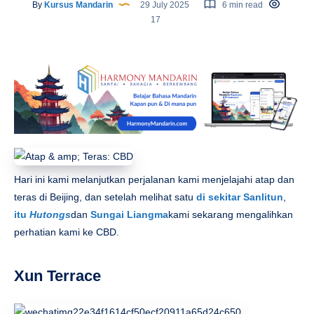
By
Kursus Mandarin
29 July 2025
6 min read
17
Hari ini kami melanjutkan perjalanan kami menjelajahi atap dan
teras di Beijing, dan setelah melihat satu
di sekitar Sanlitun
,
itu
Hutongs
dan
Sungai Liangma
kami sekarang mengalihkan
perhatian kami ke CBD.
Xun Terrace