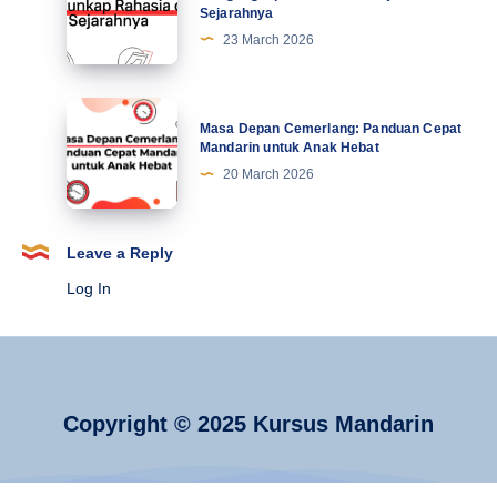
Sejarahnya
Belajar
23 March 2026
Mandarin:
Mengungkap
Rahasia
Masa
Masa Depan Cemerlang: Panduan Cepat
dari
Depan
Mandarin untuk Anak Hebat
Jejak
Cemerlang:
20 March 2026
Sejarahnya
Panduan
Cepat
Mandarin
Leave a Reply
untuk
Log In
Anak
Hebat
Copyright © 2025 Kursus Mandarin