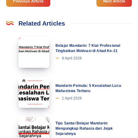
Previous Article
Next Article
Related Articles
Belajar
Belajar Mandarin: 7 Kiat Profesional
Mandarin:
Tingkatkan Motivasi di Abad Ke-21
7
8 April 2026
Kiat
Profesional
Tingkatkan
Mandarin
Mandarin Pemula: 5 Kesalahan Lucu
Motivasi
Pemula:
Mahasiswa Terbaru
di
5
1 April 2026
Abad
Kesalahan
Ke-
Lucu
21
Mahasiswa
Tips
Tips Santai Belajar Mandarin:
Terbaru
Santai
Mengungkap Rahasia dari Jejak
Sejarahnya
Belajar