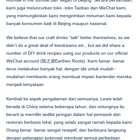
kami juga meluncurkan toko -toko Taobao dan WeChat kami,
yang memungkinkan kami mengirimkan minuman kami kepada
banyak konsumen baik di Beijing maupun nasional.
We believe that our craft drinks “talk” better themselves, so we
didn’t do a great deal of livestreams etc., but we did share a
number of DIY drink recipes using our products on our official
WeChat account (陆之源Earthen Roots). Kami benar -benar
terus melakukan banyak hal, dengan ide untuk mudah -
mudahan membantu orang membuat impian bartender mereka
menjadi kenyataan.
Kembali ke aspek pengalaman dari semuanya, Lewis telah
berada di China selama beberapa tahun, dan untungnya itu
berarti ia memiliki sedikit jaringan dalam hal pemasok dan
restoran berbasis lokal, yang selalu sangat ramah kepada kami.
Orang benar -benar sangat reseptif, dan berbicara langsung
dengan pelanggan potensial membuat semua perbedaan.