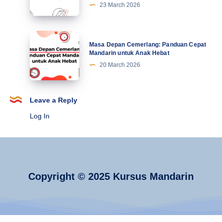
23 March 2026
Mandarin:
Mengungkap
Rahasia
Masa
Masa Depan Cemerlang: Panduan Cepat
dari
Depan
Mandarin untuk Anak Hebat
Jejak
Cemerlang:
20 March 2026
Sejarahnya
Panduan
Cepat
Mandarin
Leave a Reply
untuk
Log In
Anak
Hebat
Copyright © 2025 Kursus Mandarin