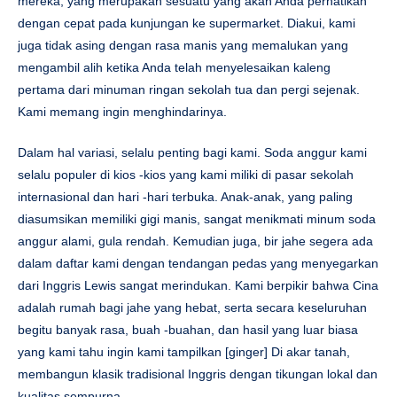
mereka, yang merupakan sesuatu yang akan Anda perhatikan
dengan cepat pada kunjungan ke supermarket. Diakui, kami
juga tidak asing dengan rasa manis yang memalukan yang
mengambil alih ketika Anda telah menyelesaikan kaleng
pertama dari minuman ringan sekolah tua dan pergi sejenak.
Kami memang ingin menghindarinya.
Dalam hal variasi, selalu penting bagi kami. Soda anggur kami
selalu populer di kios -kios yang kami miliki di pasar sekolah
internasional dan hari -hari terbuka. Anak-anak, yang paling
diasumsikan memiliki gigi manis, sangat menikmati minum soda
anggur alami, gula rendah. Kemudian juga, bir jahe segera ada
dalam daftar kami dengan tendangan pedas yang menyegarkan
dari Inggris Lewis sangat merindukan. Kami berpikir bahwa Cina
adalah rumah bagi jahe yang hebat, serta secara keseluruhan
begitu banyak rasa, buah -buahan, dan hasil yang luar biasa
yang kami tahu ingin kami tampilkan [ginger] Di akar tanah,
membangun klasik tradisional Inggris dengan tikungan lokal dan
kualitas sempurna.