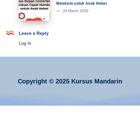
Depan
Mandarin untuk Anak Hebat
Jejak
Cemerlang:
20 March 2026
Sejarahnya
Panduan
Cepat
Mandarin
Leave a Reply
untuk
Log In
Anak
Hebat
Copyright © 2025 Kursus Mandarin