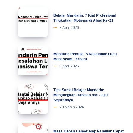
Belajar
Belajar Mandarin: 7 Kiat Profesional
Mandarin:
Tingkatkan Motivasi di Abad Ke-21
7
8 April 2026
Kiat
Profesional
Tingkatkan
Mandarin
Mandarin Pemula: 5 Kesalahan Lucu
Motivasi
Pemula:
Mahasiswa Terbaru
di
5
1 April 2026
Abad
Kesalahan
Ke-
Lucu
21
Mahasiswa
Tips
Tips Santai Belajar Mandarin:
Terbaru
Santai
Mengungkap Rahasia dari Jejak
Sejarahnya
Belajar
23 March 2026
Mandarin:
Mengungkap
Rahasia
Masa
Masa Depan Cemerlang: Panduan Cepat
dari