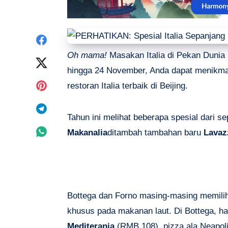
Share
Oh mama!
Masakan Italia di Pekan Dunia 
on
Share
hingga 24 November, Anda dapat menikmat
Facebook
on
Share
restoran Italia terbaik di Beijing.
Twitter
on
Share
Tahun ini melihat beberapa spesial dari se
Pinterest
on
Share
Makanalia
ditambah tambahan baru
Lavaz
Telegram
on
Whatsapp
Bottega dan Forno masing-masing memilih 
khusus pada makanan laut. Di Bottega, ha
Mediterania
(RMB 108), pizza ala Neapol