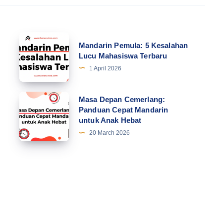
Mandarin
Mandarin Pemula: 5 Kesalahan
Pemula:
Lucu Mahasiswa Terbaru
5
1 April 2026
Kesalahan
Lucu
Masa
Masa Depan Cemerlang:
Mahasiswa
Panduan Cepat Mandarin
Depan
untuk Anak Hebat
Terbaru
Cemerlang:
20 March 2026
Panduan
Cepat
Mandarin
untuk
Anak
Hebat