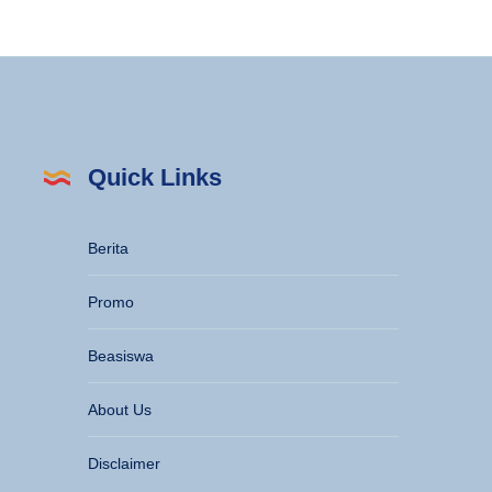
Quick Links
Berita
Promo
Beasiswa
About Us
Disclaimer