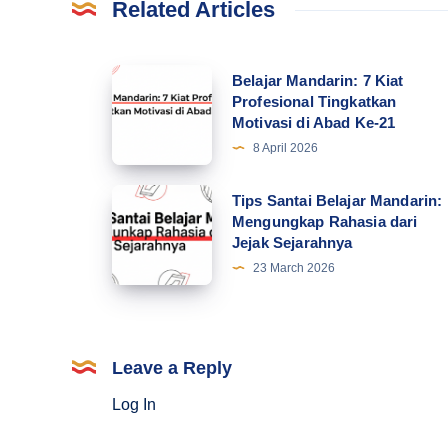
Related Articles
Belajar
Belajar Mandarin: 7 Kiat
Profesional Tingkatkan
Mandarin:
Motivasi di Abad Ke-21
7
8 April 2026
Kiat
Profesional
Tips
Tips Santai Belajar Mandarin:
Tingkatkan
Mengungkap Rahasia dari
Santai
Jejak Sejarahnya
Motivasi
Belajar
23 March 2026
di
Mandarin:
Abad
Mengungkap
Ke-
Rahasia
21
dari
Leave a Reply
Jejak
Log In
Sejarahnya