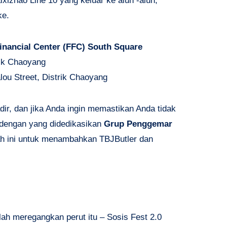
ixizhao Line 10 yang keluar ke alun -alun,
ke.
inancial Center (FFC) South Square
rik Chaoyang
lou Street, Distrik Chaoyang
adir, dan jika Anda ingin memastikan Anda tidak
dengan yang didedikasikan
Grup Penggemar
 ini untuk menambahkan TBJButler dan
lah meregangkan perut itu – Sosis Fest 2.0