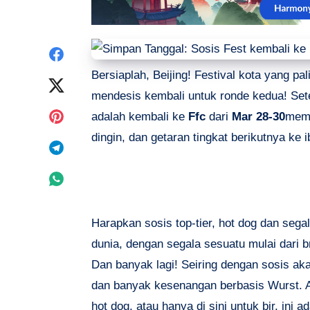
Share
Bersiaplah, Beijing! Festival kota yang pa
on
Share
mendesis kembali untuk ronde kedua! Sete
Facebook
on
Share
adalah kembali ke
Ffc
dari
Mar 28-30
memb
dingin, dan getaran tingkat berikutnya ke i
Twitter
on
Share
Pinterest
on
Share
Telegram
on
Harapkan sosis top-tier, hot dog dan sega
Whatsapp
dunia, dengan segala sesuatu mulai dari br
Dan banyak lagi! Seiring dengan sosis akan
dan banyak kesenangan berbasis Wurst. A
hot dog, atau hanya di sini untuk bir, ini 