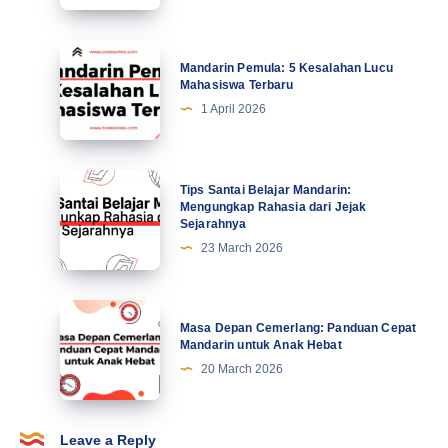
Profesional
Tingkatkan
Mandarin
Mandarin Pemula: 5 Kesalahan Lucu
Motivasi
Pemula:
Mahasiswa Terbaru
di
5
1 April 2026
Abad
Kesalahan
Ke-
Lucu
21
Mahasiswa
Tips
Tips Santai Belajar Mandarin:
Terbaru
Santai
Mengungkap Rahasia dari Jejak
Sejarahnya
Belajar
23 March 2026
Mandarin:
Mengungkap
Rahasia
Masa
Masa Depan Cemerlang: Panduan Cepat
dari
Depan
Mandarin untuk Anak Hebat
Jejak
Cemerlang:
20 March 2026
Sejarahnya
Panduan
Cepat
Mandarin
Leave a Reply