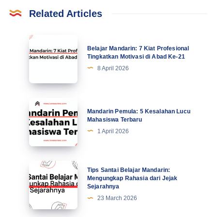
Related Articles
Belajar
Belajar Mandarin: 7 Kiat Profesional
Mandarin:
Tingkatkan Motivasi di Abad Ke-21
7
8 April 2026
Kiat
Profesional
Tingkatkan
Mandarin
Mandarin Pemula: 5 Kesalahan Lucu
Motivasi
Pemula:
Mahasiswa Terbaru
di
5
1 April 2026
Abad
Kesalahan
Ke-
Lucu
21
Mahasiswa
Tips
Tips Santai Belajar Mandarin:
Terbaru
Santai
Mengungkap Rahasia dari Jejak
Sejarahnya
Belajar
23 March 2026
Mandarin:
Mengungkap