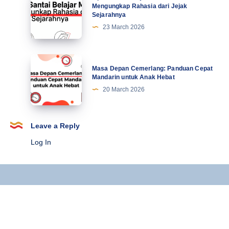
Terbaru
Santai
Mengungkap Rahasia dari Jejak
Sejarahnya
Belajar
23 March 2026
Mandarin:
Mengungkap
Rahasia
Masa
Masa Depan Cemerlang: Panduan Cepat
dari
Depan
Mandarin untuk Anak Hebat
Jejak
Cemerlang:
20 March 2026
Sejarahnya
Panduan
Cepat
Mandarin
Leave a Reply
untuk
Log In
Anak
Hebat
Copyright © 2025 Kursus Mandarin