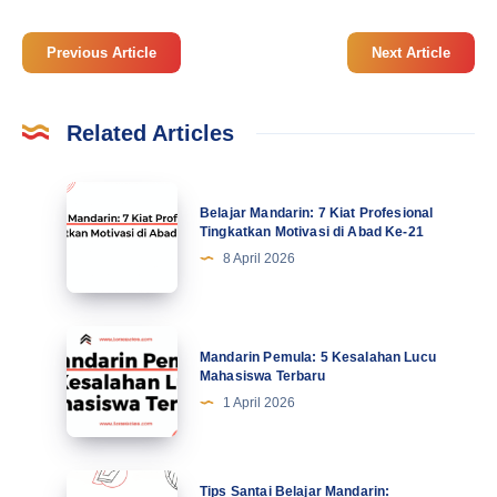
Previous Article
Next Article
Related Articles
Belajar
Belajar Mandarin: 7 Kiat Profesional
Mandarin:
Tingkatkan Motivasi di Abad Ke-21
7
8 April 2026
Kiat
Profesional
Tingkatkan
Mandarin
Mandarin Pemula: 5 Kesalahan Lucu
Motivasi
Pemula:
Mahasiswa Terbaru
di
5
1 April 2026
Abad
Kesalahan
Ke-
Lucu
21
Mahasiswa
Tips
Tips Santai Belajar Mandarin: