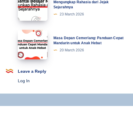
Terbaru
Santai
Mengungkap Rahasia dari Jejak
Sejarahnya
Belajar
23 March 2026
Mandarin:
Mengungkap
Rahasia
Masa
Masa Depan Cemerlang: Panduan Cepat
dari
Depan
Mandarin untuk Anak Hebat
Jejak
Cemerlang:
20 March 2026
Sejarahnya
Panduan
Cepat
Mandarin
Leave a Reply
untuk
Log In
Anak
Hebat
Copyright © 2025 Kursus Mandarin