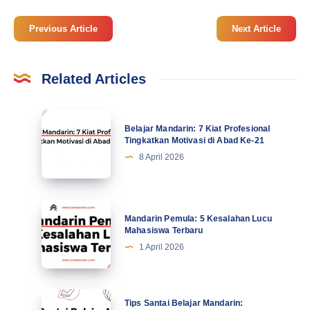
Previous Article
Next Article
Related Articles
Belajar
Belajar Mandarin: 7 Kiat Profesional
Mandarin:
Tingkatkan Motivasi di Abad Ke-21
7
8 April 2026
Kiat
Profesional
Tingkatkan
Mandarin
Mandarin Pemula: 5 Kesalahan Lucu
Motivasi
Pemula:
Mahasiswa Terbaru
di
5
1 April 2026
Abad
Kesalahan
Ke-
Lucu
21
Mahasiswa
Tips
Tips Santai Belajar Mandarin: