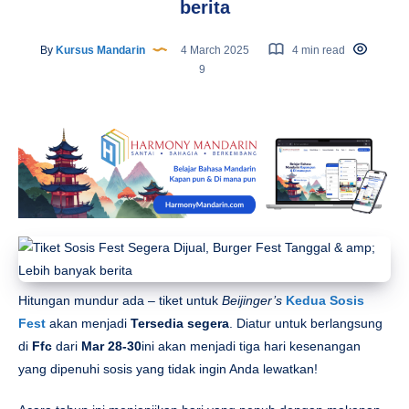
berita
By
Kursus Mandarin
4 March 2025
4 min read
9
Hitungan mundur ada – tiket untuk
Beijinger’s
Kedua
Sosis
Fest
akan menjadi
Tersedia segera
. Diatur untuk berlangsung
di
Ffc
dari
Mar 28-30
ini akan menjadi tiga hari kesenangan
yang dipenuhi sosis yang tidak ingin Anda lewatkan!