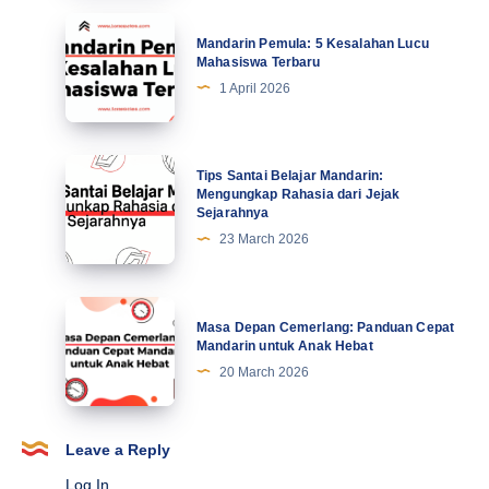
Tingkatkan
Mandarin
Mandarin Pemula: 5 Kesalahan Lucu
Motivasi
Pemula:
Mahasiswa Terbaru
di
5
1 April 2026
Abad
Kesalahan
Ke-
Lucu
21
Mahasiswa
Tips
Tips Santai Belajar Mandarin:
Terbaru
Santai
Mengungkap Rahasia dari Jejak
Sejarahnya
Belajar
23 March 2026
Mandarin:
Mengungkap
Rahasia
Masa
Masa Depan Cemerlang: Panduan Cepat
dari
Depan
Mandarin untuk Anak Hebat
Jejak
Cemerlang:
20 March 2026
Sejarahnya
Panduan
Cepat
Mandarin
Leave a Reply
untuk
Log In