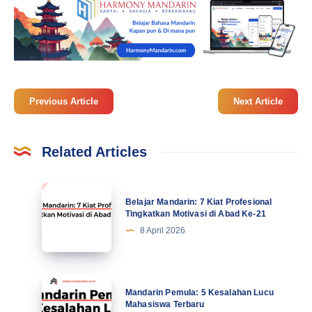
Previous Article
Next Article
Related Articles
Belajar
Belajar Mandarin: 7 Kiat Profesional
Mandarin:
Tingkatkan Motivasi di Abad Ke-21
7
8 April 2026
Kiat
Profesional
Tingkatkan
Mandarin
Mandarin Pemula: 5 Kesalahan Lucu
Motivasi
Pemula:
Mahasiswa Terbaru