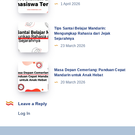
di
5
1 April 2026
Abad
Kesalahan
Ke-
Lucu
21
Mahasiswa
Tips
Tips Santai Belajar Mandarin:
Terbaru
Santai
Mengungkap Rahasia dari Jejak
Sejarahnya
Belajar
23 March 2026
Mandarin:
Mengungkap
Rahasia
Masa
Masa Depan Cemerlang: Panduan Cepat
dari
Depan
Mandarin untuk Anak Hebat
Jejak
Cemerlang:
20 March 2026
Sejarahnya
Panduan
Cepat
Mandarin
Leave a Reply
untuk
Log In
Anak
Hebat