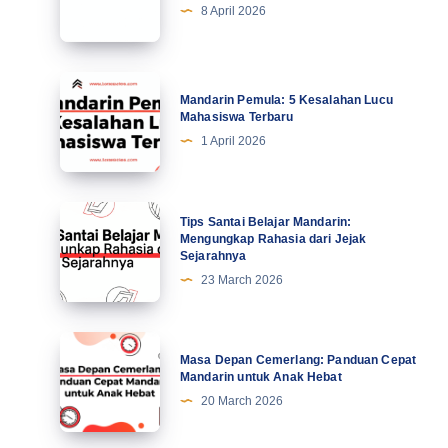
7
8 April 2026
Kiat
Profesional
Tingkatkan
Mandarin
Mandarin Pemula: 5 Kesalahan Lucu
Motivasi
Pemula:
Mahasiswa Terbaru
di
5
1 April 2026
Abad
Kesalahan
Ke-
Lucu
21
Mahasiswa
Tips
Tips Santai Belajar Mandarin:
Terbaru
Santai
Mengungkap Rahasia dari Jejak
Sejarahnya
Belajar
23 March 2026
Mandarin:
Mengungkap
Rahasia
Masa
Masa Depan Cemerlang: Panduan Cepat
dari
Depan
Mandarin untuk Anak Hebat
Jejak
Cemerlang:
20 March 2026
Sejarahnya
Panduan
Cepat