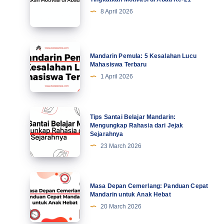
7
8 April 2026
Kiat
Profesional
Tingkatkan
Mandarin
Mandarin Pemula: 5 Kesalahan Lucu
Motivasi
Pemula:
Mahasiswa Terbaru
di
5
1 April 2026
Abad
Kesalahan
Ke-
Lucu
21
Mahasiswa
Tips
Tips Santai Belajar Mandarin:
Terbaru
Santai
Mengungkap Rahasia dari Jejak
Sejarahnya
Belajar
23 March 2026
Mandarin:
Mengungkap
Rahasia
Masa
Masa Depan Cemerlang: Panduan Cepat
dari
Depan
Mandarin untuk Anak Hebat
Jejak
Cemerlang:
20 March 2026
Sejarahnya
Panduan