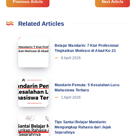
Previous Article
Next Article
Related Articles
Belajar
Belajar Mandarin: 7 Kiat Profesional
Mandarin:
Tingkatkan Motivasi di Abad Ke-21
7
8 April 2026
Kiat
Profesional
Tingkatkan
Mandarin
Mandarin Pemula: 5 Kesalahan Lucu
Motivasi
Pemula:
Mahasiswa Terbaru
di
5
1 April 2026
Abad
Kesalahan
Ke-
Lucu
21
Mahasiswa
Tips
Tips Santai Belajar Mandarin:
Terbaru
Santai
Mengungkap Rahasia dari Jejak
Sejarahnya
Belajar