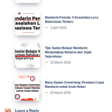
Profesional
Tingkatkan
Mandarin
Mandarin Pemula: 5 Kesalahan Lucu
Motivasi
Pemula:
Mahasiswa Terbaru
di
5
1 April 2026
Abad
Kesalahan
Ke-
Lucu
21
Mahasiswa
Tips
Tips Santai Belajar Mandarin:
Terbaru
Santai
Mengungkap Rahasia dari Jejak
Sejarahnya
Belajar
23 March 2026
Mandarin:
Mengungkap
Rahasia
Masa
Masa Depan Cemerlang: Panduan Cepat
dari
Depan
Mandarin untuk Anak Hebat
Jejak
Cemerlang:
20 March 2026
Sejarahnya
Panduan
Cepat
Mandarin
Leave a Reply