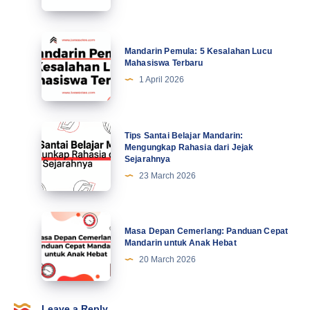
Kiat
Profesional
Tingkatkan
Mandarin
Mandarin Pemula: 5 Kesalahan Lucu
Motivasi
Pemula:
Mahasiswa Terbaru
di
5
1 April 2026
Abad
Kesalahan
Ke-
Lucu
21
Mahasiswa
Tips
Tips Santai Belajar Mandarin:
Terbaru
Santai
Mengungkap Rahasia dari Jejak
Sejarahnya
Belajar
23 March 2026
Mandarin:
Mengungkap
Rahasia
Masa
Masa Depan Cemerlang: Panduan Cepat
dari
Depan
Mandarin untuk Anak Hebat
Jejak
Cemerlang:
20 March 2026
Sejarahnya
Panduan
Cepat
Mandarin
Leave a Reply