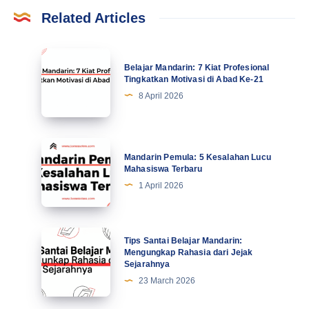
Related Articles
Belajar
Belajar Mandarin: 7 Kiat Profesional
Mandarin:
Tingkatkan Motivasi di Abad Ke-21
7
8 April 2026
Kiat
Profesional
Tingkatkan
Mandarin
Mandarin Pemula: 5 Kesalahan Lucu
Motivasi
Pemula:
Mahasiswa Terbaru
di
5
1 April 2026
Abad
Kesalahan
Ke-
Lucu
21
Mahasiswa
Tips
Tips Santai Belajar Mandarin:
Terbaru
Santai
Mengungkap Rahasia dari Jejak
Sejarahnya
Belajar
23 March 2026
Mandarin:
Mengungkap