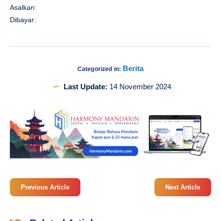
Asalkan:
Dibayar:
Berita
Categorized in:
Last Update:
14 November 2024
Previous Article
Next Article