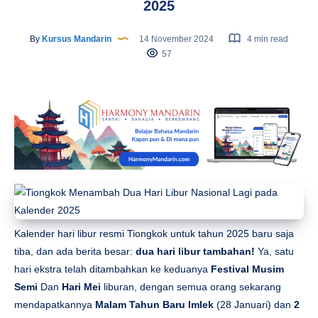
2025
By
Kursus Mandarin
14 November 2024
4 min read
57
Kalender hari libur resmi Tiongkok untuk tahun 2025 baru saja
tiba, dan ada berita besar:
dua hari libur tambahan!
Ya, satu
hari ekstra telah ditambahkan ke keduanya
Festival Musim
Semi
Dan
Hari Mei
liburan, dengan semua orang sekarang
mendapatkannya
Malam Tahun Baru Imlek
(28 Januari) dan
2