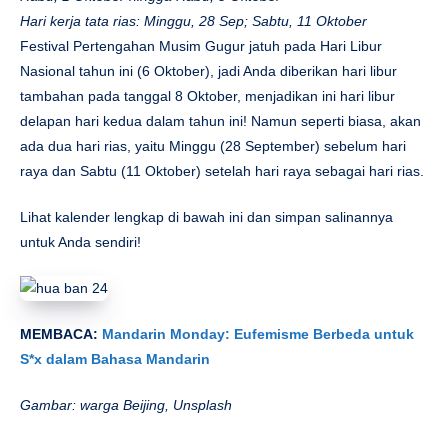
Hari kerja tata rias: Minggu, 28 Sep; Sabtu, 11 Oktober
Festival Pertengahan Musim Gugur jatuh pada Hari Libur
Nasional tahun ini (6 Oktober), jadi Anda diberikan hari libur
tambahan pada tanggal 8 Oktober, menjadikan ini hari libur
delapan hari kedua dalam tahun ini! Namun seperti biasa, akan
ada dua hari rias, yaitu Minggu (28 September) sebelum hari
raya dan Sabtu (11 Oktober) setelah hari raya sebagai hari rias.
Lihat kalender lengkap di bawah ini dan simpan salinannya
untuk Anda sendiri!
MEMBACA:
Mandarin Monday: Eufemisme Berbeda untuk
S*x dalam Bahasa Mandarin
Gambar: warga Beijing, Unsplash