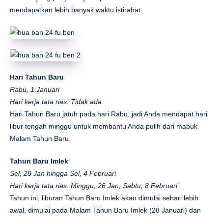
mendapatkan lebih banyak waktu istirahat.
Hari Tahun Baru
Rabu, 1 Januari
Hari kerja tata rias: Tidak ada
Hari Tahun Baru jatuh pada hari Rabu, jadi Anda mendapat hari
libur tengah minggu untuk membantu Anda pulih dari mabuk
Malam Tahun Baru.
Tahun Baru Imlek
Sel, 28 Jan hingga Sel, 4 Februari
Hari kerja tata rias: Minggu, 26 Jan; Sabtu, 8 Februari
Tahun ini, liburan Tahun Baru Imlek akan dimulai sehari lebih
awal, dimulai pada Malam Tahun Baru Imlek (28 Januari) dan