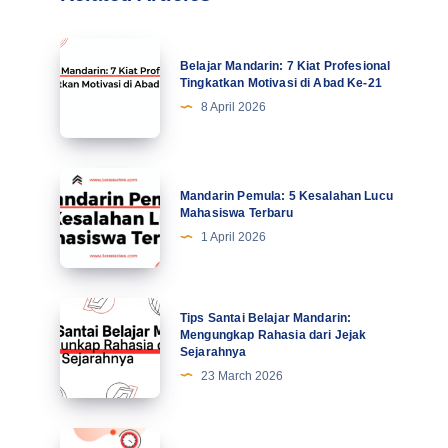
Belajar
Belajar Mandarin: 7 Kiat Profesional
Mandarin:
Tingkatkan Motivasi di Abad Ke-21
7
8 April 2026
Kiat
Profesional
Tingkatkan
Mandarin
Mandarin Pemula: 5 Kesalahan Lucu
Motivasi
Pemula:
Mahasiswa Terbaru
di
5
1 April 2026
Abad
Kesalahan
Ke-
Lucu
21
Mahasiswa
Tips
Tips Santai Belajar Mandarin:
Terbaru
Santai
Mengungkap Rahasia dari Jejak
Sejarahnya
Belajar
23 March 2026
Mandarin:
Mengungkap
Rahasia
Masa