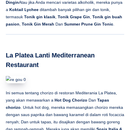
Dingin
Atau jika Anda mencari varietas alkoholik, mereka punya
a
Koktail Lychee
ditambah banyak pilihan gin dan tonik,
termasuk
Tonik gin klasik
,
Tonik Grape Gin
,
Tonik gin buah
pasion
,
Tonik Gin Merah
Dan
Summer Prune Gin Tonic
.
La Platea Lanti Mediterranean
Restaurant
Ini semua tentang chorizo ​​di restoran Mediterania La Platea,
yang akan menawarkan a
Hot Dog Chorizo
Dan
Tapas
chorizo
. Untuk hot dog, mereka memasangkan chorizo ​​mereka
dengan saus paprika dan bawang karamel di dalam roti focaccia
renyah; Dan untuk tapas, itu disajikan dengan bawang goreng
dan rempah-rempah. Mereka juga akan memiliki
Sosis Italia &