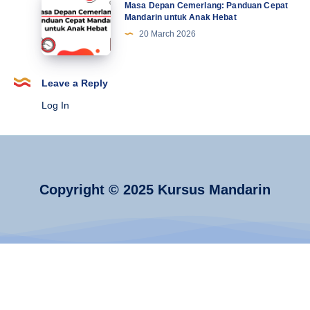
Masa Depan Cemerlang: Panduan Cepat
dari
Depan
Mandarin untuk Anak Hebat
Jejak
Cemerlang:
20 March 2026
Sejarahnya
Panduan
Cepat
Mandarin
Leave a Reply
untuk
Log In
Anak
Hebat
Copyright © 2025 Kursus Mandarin