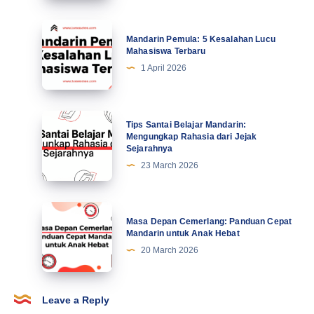
Profesional
Tingkatkan
Mandarin
Mandarin Pemula: 5 Kesalahan Lucu
Motivasi
Pemula:
Mahasiswa Terbaru
di
5
1 April 2026
Abad
Kesalahan
Ke-
Lucu
21
Mahasiswa
Tips
Tips Santai Belajar Mandarin:
Terbaru
Santai
Mengungkap Rahasia dari Jejak
Sejarahnya
Belajar
23 March 2026
Mandarin:
Mengungkap
Rahasia
Masa
Masa Depan Cemerlang: Panduan Cepat
dari
Depan
Mandarin untuk Anak Hebat
Jejak
Cemerlang:
20 March 2026
Sejarahnya
Panduan
Cepat
Mandarin
Leave a Reply