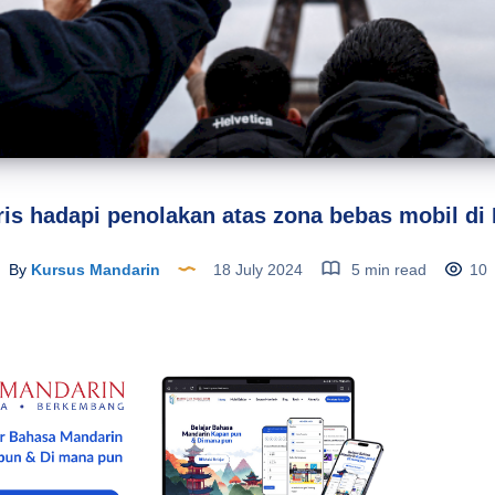
ris hadapi penolakan atas zona bebas mobil di 
By
Kursus Mandarin
18 July 2024
5 min read
10