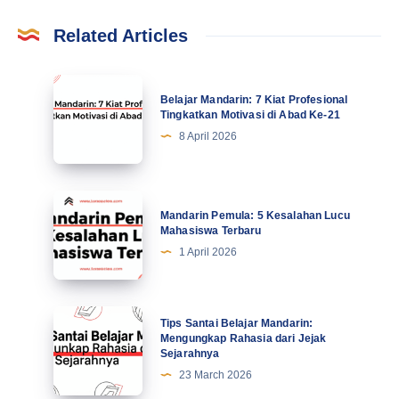
Related Articles
Belajar
Belajar Mandarin: 7 Kiat Profesional
Mandarin:
Tingkatkan Motivasi di Abad Ke-21
7
8 April 2026
Kiat
Profesional
Tingkatkan
Mandarin
Mandarin Pemula: 5 Kesalahan Lucu
Motivasi
Pemula:
Mahasiswa Terbaru
di
5
1 April 2026
Abad
Kesalahan
Ke-
Lucu
21
Mahasiswa
Tips
Tips Santai Belajar Mandarin:
Terbaru
Santai
Mengungkap Rahasia dari Jejak
Sejarahnya
Belajar
23 March 2026
Mandarin: